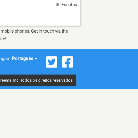
30 Escutas
mobile phones. Get in touch via the
ite!
íngua :
Português
reema, Inc. Todos os direitos reservados