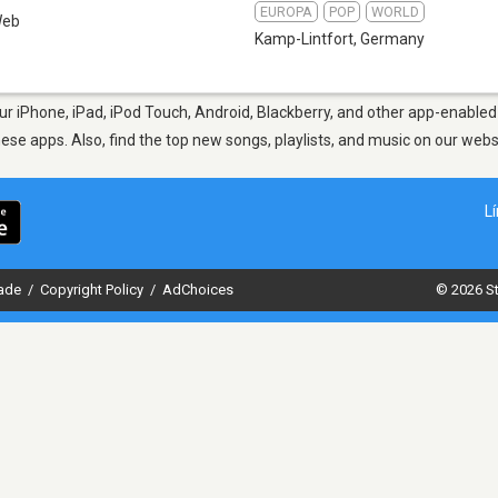
EUROPA
POP
WORLD
eb
Kamp-Lintfort
,
Germany
r iPhone, iPad, iPod Touch, Android, Blackberry, and other app-enabled 
hese apps. Also, find the top new songs, playlists, and music on our webs
L
dade
/
Copyright Policy
/
AdChoices
© 2026 St