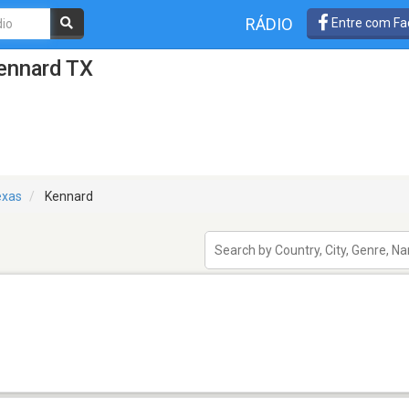
RÁDIO
Entre com Fa
ennard TX
exas
Kennard