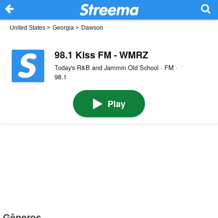
United States
>
Georgia
>
Dawson
98.1 Kiss FM - WMRZ
Today's R&B and Jammin Old School · FM ·
98.1
Play
Gêneros