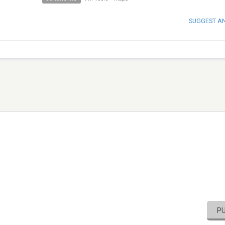
SUGGEST A
P