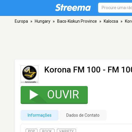
Europa
»
Hungary
»
Bacs-Kiskun Province
»
Kalocsa
»
Kor
Korona FM 100
- FM 100
OUVIR
Informações
Dados de Contato
POP
ROCK
VARIETY