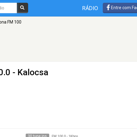
RÁDIO
Entre com Fa
ona FM 100
.0 - Kalocsa
30 tune ins
FM 100.0
-
1Kbps