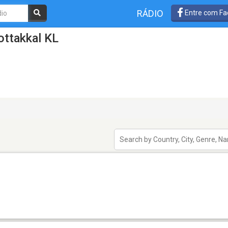
RÁDIO
Entre com Fa
ottakkal KL