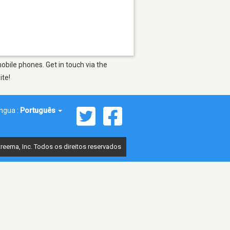
obile phones. Get in touch via the
ite!
íngua :
Português
reema, Inc. Todos os direitos reservados