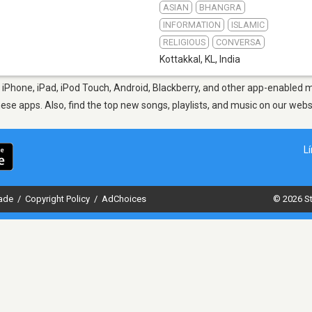
ASIAN
BHANGRA
INFORMATION
ISLAMIC
RELIGIOUS
CONVERSA
Kottakkal, KL
,
India
 iPhone, iPad, iPod Touch, Android, Blackberry, and other app-enabled m
hese apps. Also, find the top new songs, playlists, and music on our webs
L
dade
/
Copyright Policy
/
AdChoices
© 2026 St