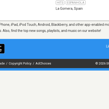
HITS
ESPANHOLA
La Gomera
,
Spain
Phone, iPad, iPod Touch, Android, Blackberry, and other app-enabled mob
s. Also, find the top new songs, playlists, and music on our website!
L
dade
/
Copyright Policy
/
AdChoices
© 2026 St