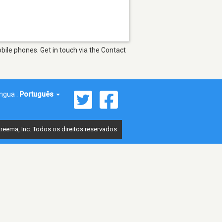
ile phones. Get in touch via the Contact
íngua :
Português
reema, Inc. Todos os direitos reservados