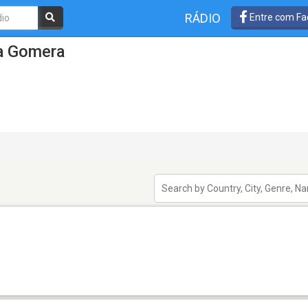
RÁDIO
Entre com Fa
a Gomera