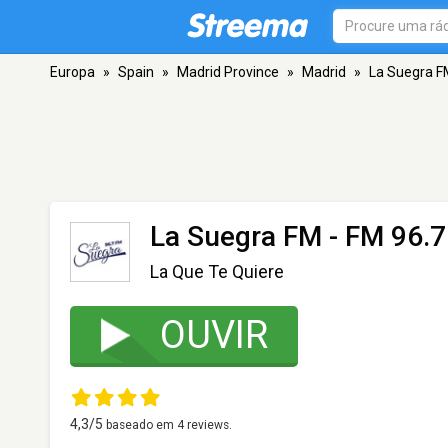
Europa
»
Spain
»
Madrid Province
»
Madrid
»
La Suegra F
La Suegra FM
- FM 96.7
La Que Te Quiere
OUVIR
4,3
/5
baseado em
4
reviews.