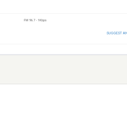
FM 96.7
-
1Kbps
SUGGEST A