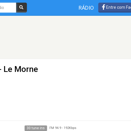
RÁDIO
Entre com Fa
- Le Morne
30 tune ins
FM 94.9
-
192Kbps