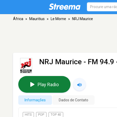
África
»
Mauritius
»
Le Morne
»
NRJ Maurice
NRJ Maurice
- FM 94.9 
Play Radio
Informações
Dados de Contato
HITS
POP
TOP 40