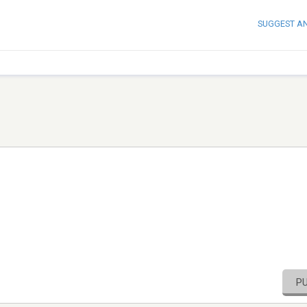
SUGGEST A
P