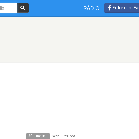
RÁDIO
Entre com Fa
30 tune ins
Web
-
128Kbps