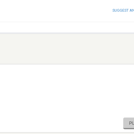
SUGGEST A
P