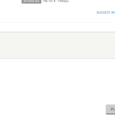
30 tune ins
FM 101.8
-
192Kbps
SUGGEST A
P