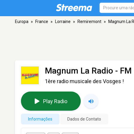
Europa
»
France
»
Lorraine
»
Remiremont
»
Magnum La R
Magnum La Radio
- FM 
1ère radio musicale des Vosges !
Play Radio
Informações
Dados de Contato