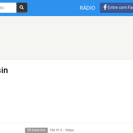
RÁDIO
Entre com Fa
sin
30 tune ins
FM 91.6
-
1Kbps