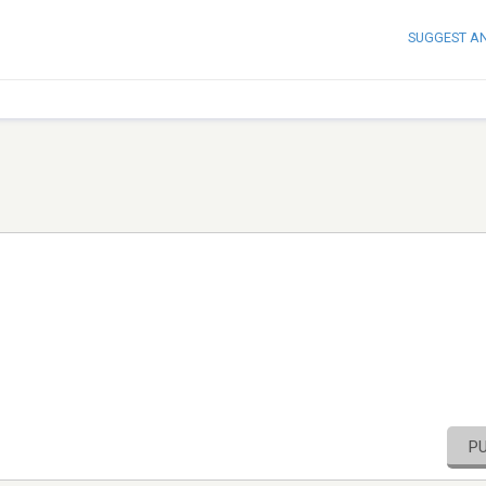
SUGGEST A
P