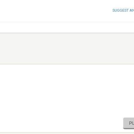
SUGGEST A
P