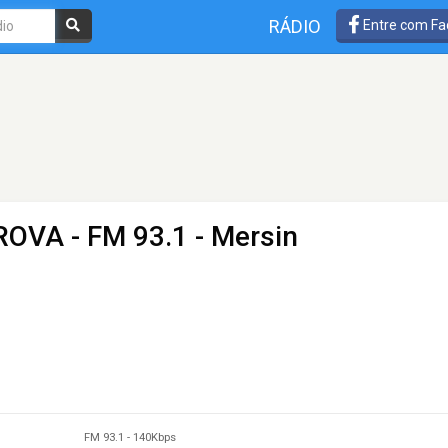
RÁDIO
Entre com Fa
UROVA
- FM 93.1 - Mersin
FM 93.1
-
140Kbps