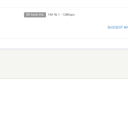
30 tune ins
FM 96.1
-
128Kbps
SUGGEST A