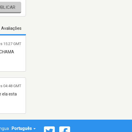
UBLICAR
s Avaliações
às 15:27 GMT
E CHAMA
às 04:48 GMT
 ela esta
íngua :
Português