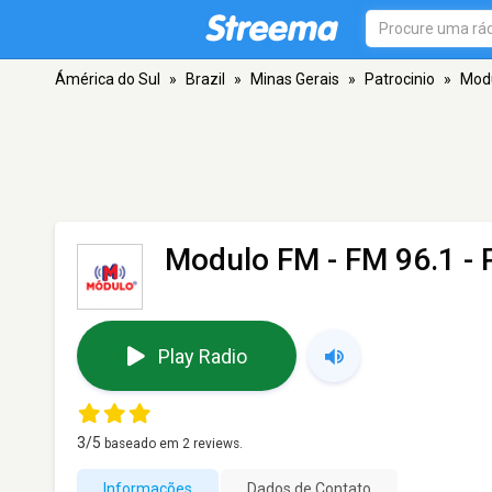
Ámérica do Sul
»
Brazil
»
Minas Gerais
»
Patrocinio
»
Mod
Modulo FM
- FM 96.1 - 
Play Radio
3
/5
baseado em
2
reviews.
Informações
Dados de Contato