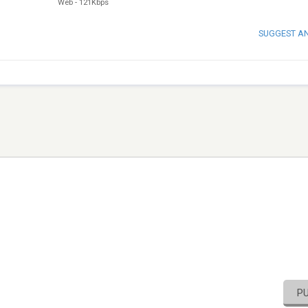
Web
-
121Kbps
SUGGEST A
P