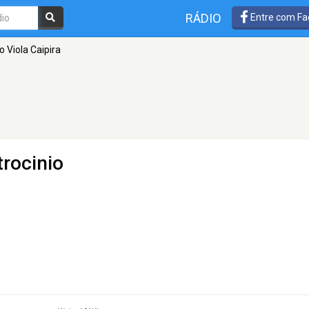
RÁDIO
Entre com Fa
o Viola Caipira
trocinio