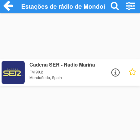
Estações de rádio de Mondoñedo - Ouça
Cadena SER - Radio Mariña
FM 90.2
Mondoñedo, Spain