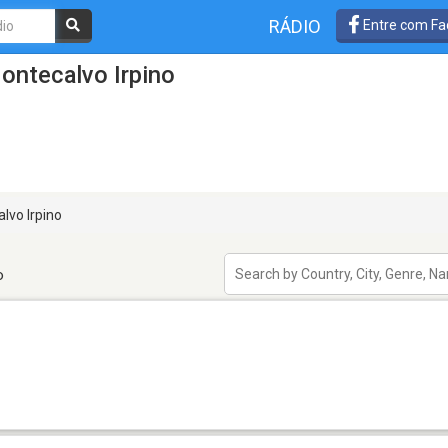
RÁDIO
Entre com Fa
ontecalvo Irpino
lvo Irpino
o