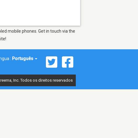
led mobile phones. Get in touch via the
ite!
íngua :
Português
reema, Inc. Todos os direitos reservados