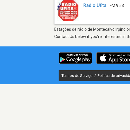
Radio Ufita
FM 95.3
Estações de rádio de Montecalvo Irpino on
Contact Us below if you're interested in t
Termos de Serviço
/
Política de privaci