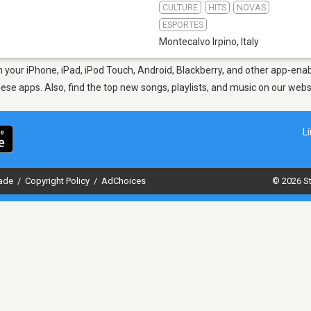
CULTURE
HITS
NOVAS
ESPORTES
Montecalvo Irpino
,
Italy
 your iPhone, iPad, iPod Touch, Android, Blackberry, and other app-enab
hese apps. Also, find the top new songs, playlists, and music on our webs
L
dade
/
Copyright Policy
/
AdChoices
© 2026 St