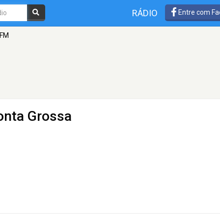
RÁDIO
Entre com Fa
 FM
onta Grossa