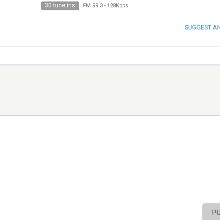
30 tune ins
FM 99.3
-
128Kbps
SUGGEST A
P