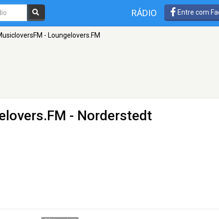
RÁDIO
Entre com Fa
usicloversFM - Loungelovers.FM
elovers.FM
- Norderstedt