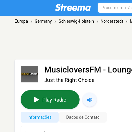
Europa
»
Germany
»
Schleswig-Holstein
»
Norderstedt
»
M
MusicloversFM - Loung
Just the Right Choice
Play Radio
Informações
Dados de Contato