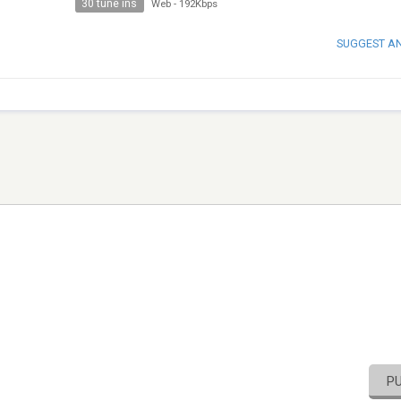
30 tune ins
Web
-
192Kbps
SUGGEST A
P