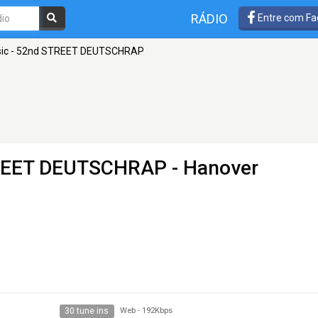
RÁDIO
Entre com Fa
ic - 52nd STREET DEUTSCHRAP
TREET DEUTSCHRAP
- Hanover
30 tune ins
Web
-
192Kbps