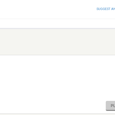
SUGGEST A
P