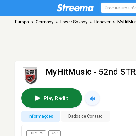
Europa
»
Germany
»
Lower Saxony
»
Hanover
»
MyHitMus
MyHitMusic - 52nd S
Play Radio
Informações
Dados de Contato
EUROPA
RAP