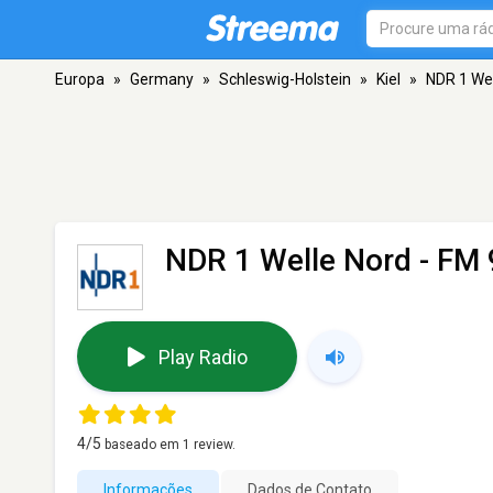
Europa
»
Germany
»
Schleswig-Holstein
»
Kiel
»
NDR 1 Wel
NDR 1 Welle Nord
- FM 9
Play Radio
4
/5
baseado em
1
review.
Informações
Dados de Contato