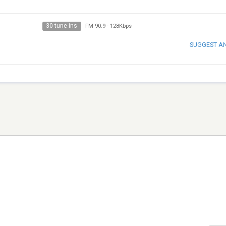
30 tune ins
FM 90.9
-
128Kbps
SUGGEST A