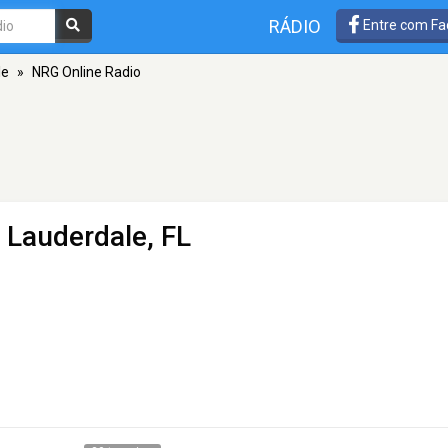
RÁDIO
Entre com Fa
le
»
NRG Online Radio
t Lauderdale, FL