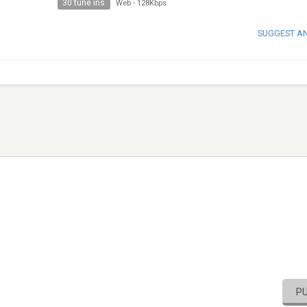
30 tune ins
Web
-
128Kbps
SUGGEST A
P