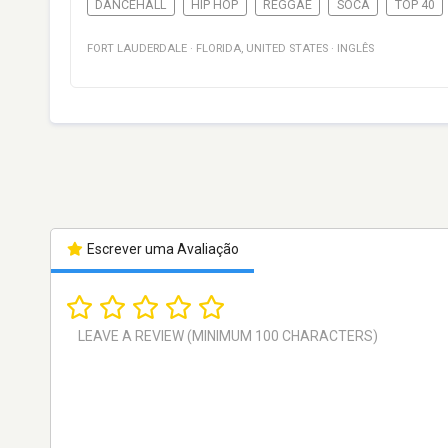
DANCEHALL
HIP HOP
REGGAE
SOCA
TOP 40
FORT LAUDERDALE
·
FLORIDA
,
UNITED STATES
·
INGLÊS
Escrever uma Avaliação