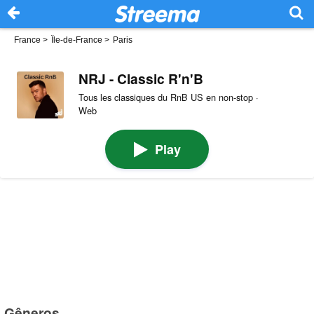
France
>
Île-de-France
>
Paris
NRJ - Classic R'n'B
Tous les classiques du RnB US en non-stop ·
Web
Play
Gêneros