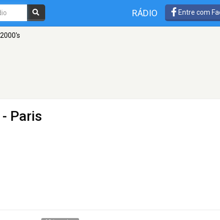
RÁDIO
Entre com Fa
 2000's
- Paris