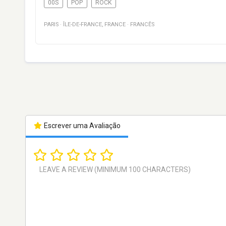
00S
POP
ROCK
PARIS
·
ÎLE-DE-FRANCE
,
FRANCE
·
FRANCÊS
Escrever uma Avaliação