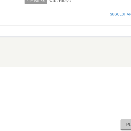
60 tune ins
Web
-
128Kbps
SUGGEST A
P