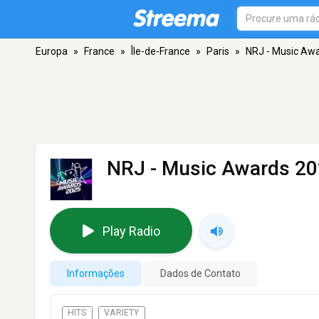
Europa
»
France
»
Île-de-France
»
Paris
»
NRJ - Music Aw
NRJ - Music Awards 2
Play Radio
Informações
Dados de Contato
HITS
VARIETY