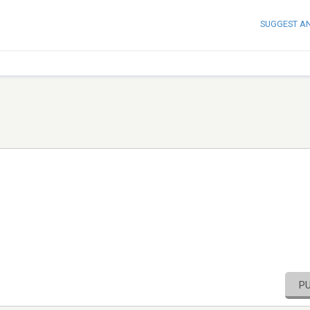
SUGGEST A
P