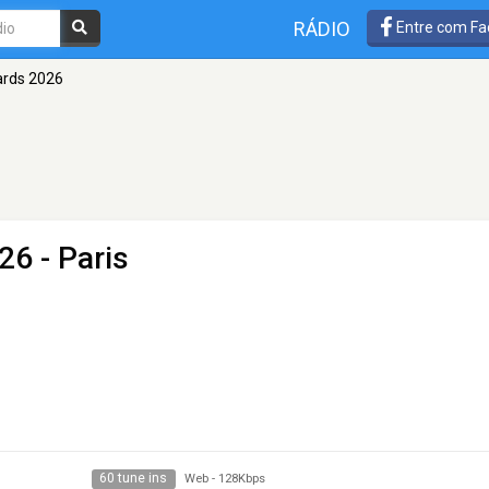
RÁDIO
Entre com Fa
ards 2026
026
- Paris
60 tune ins
Web
-
128Kbps