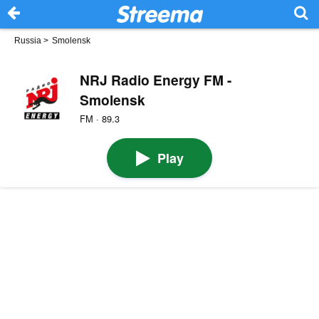
Russia
>
Smolensk
NRJ Radio Energy FM -
Smolensk
FM · 89.3
Play