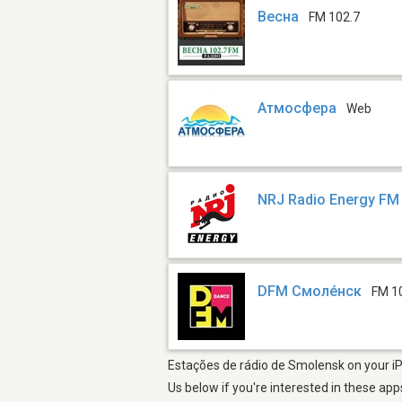
Весна
FM 102.7
Атмосфера
Web
NRJ Radio Energy FM
DFM Смоле́нск
FM 1
Estações de rádio de Smolensk on your iP
Us below if you're interested in these app