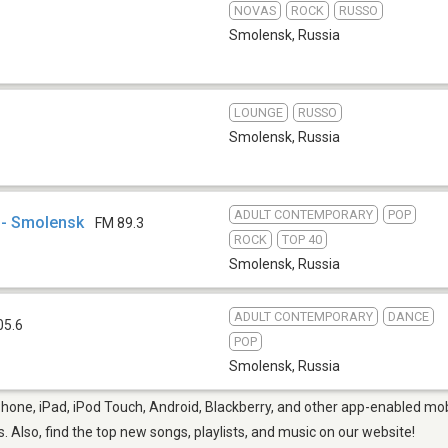
NOVAS
ROCK
RUSSO
Smolensk
,
Russia
LOUNGE
RUSSO
Smolensk
,
Russia
ADULT CONTEMPORARY
POP
 - Smolensk
FM 89.3
ROCK
TOP 40
Smolensk
,
Russia
ADULT CONTEMPORARY
DANCE
05.6
POP
Smolensk
,
Russia
hone, iPad, iPod Touch, Android, Blackberry, and other app-enabled mobi
s. Also, find the top new songs, playlists, and music on our website!