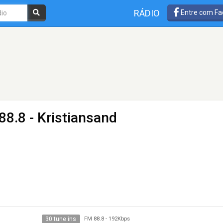
RÁDIO
Entre com Fa
88.8 - Kristiansand
30 tune ins
FM 88.8
-
192Kbps