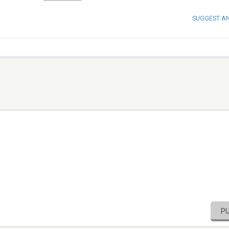
SUGGEST A
P