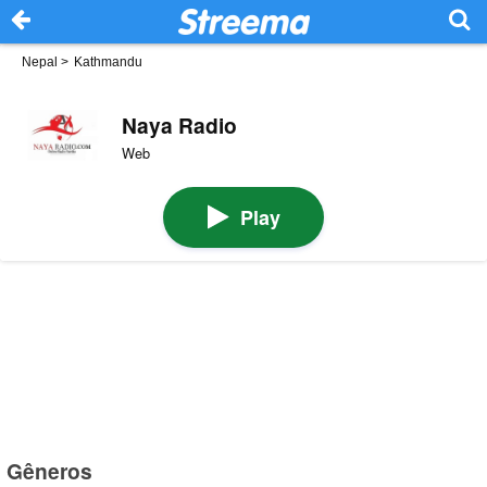
Nepal
>
Kathmandu
Naya Radio
Web
Play
Gêneros