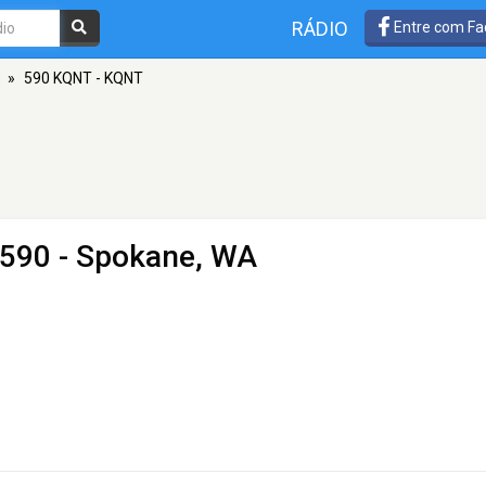
RÁDIO
Entre com Fa
»
590 KQNT - KQNT
590 - Spokane, WA