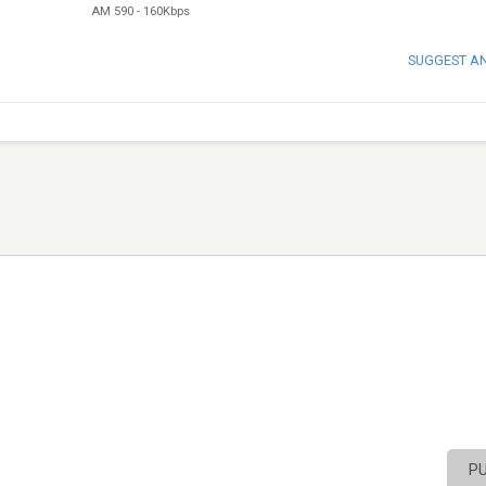
AM 590
-
160Kbps
SUGGEST A
P