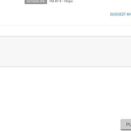
30 tune ins
FM 87.9
-
1Kbps
SUGGEST A
P