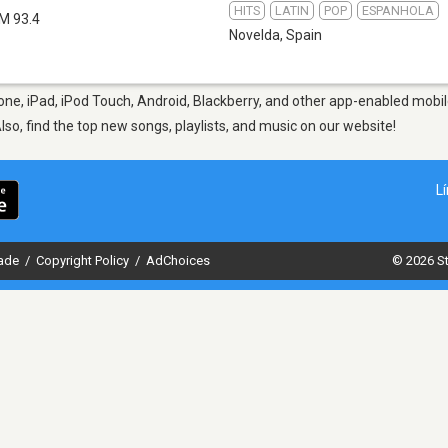
HITS
LATIN
POP
ESPANHOLA
M 93.4
Novelda
,
Spain
ne, iPad, iPod Touch, Android, Blackberry, and other app-enabled mobil
Also, find the top new songs, playlists, and music on our website!
L
dade
/
Copyright Policy
/
AdChoices
© 2026 St