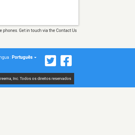
e phones. Get in touch via the Contact Us
íngua :
Português
reema, Inc. Todos os direitos reservados