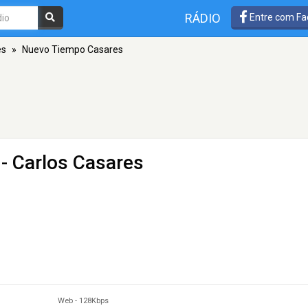
RÁDIO
Entre com Fa
es
»
Nuevo Tiempo Casares
- Carlos Casares
Web
-
128Kbps