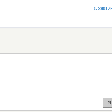
SUGGEST A
P