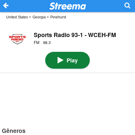
United States
>
Georgia
>
Pinehurst
Sports Radio 93-1 - WCEH-FM
FM · 98.3
Play
Gêneros