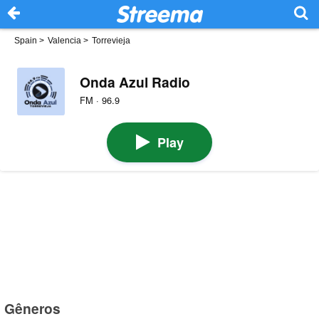
Spain
>
Valencia
>
Torrevieja
Onda Azul Radio
FM · 96.9
Play
Gêneros