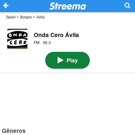
Spain
>
Burgos
>
Ávila
Onda Cero Ávila
FM · 95.3
Play
Gêneros