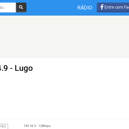
RÁDIO
Entre com Fa
.9 - Lugo
FM 94.9
-
128Kbps
VAS