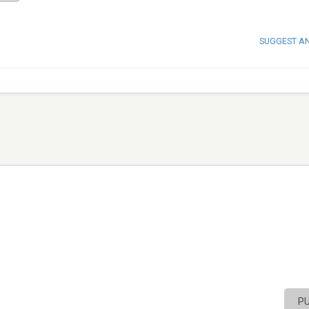
SUGGEST A
P