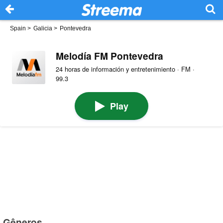
Spain
>
Galicia
>
Pontevedra
Melodía FM Pontevedra
24 horas de información y entretenimiento · FM ·
99.3
Play
Gêneros