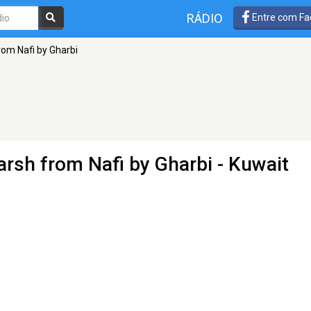
RÁDIO
Entre com Fa
rom Nafi by Gharbi
arsh from Nafi by Gharbi
- Kuwait