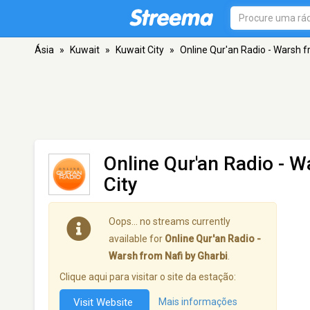
Ásia
»
Kuwait
»
Kuwait City
»
Online Qur'an Radio - Warsh f
Online Qur'an Radio - W
City
Oops… no streams currently
available for
Online Qur'an Radio -
Warsh from Nafi by Gharbi
.
Clique aqui para visitar o site da estação:
Visit Website
Mais informações