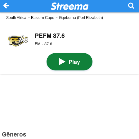
South Africa
>
Eastern Cape
>
Gqeberha (Port Elizabeth)
PEFM 87.6
FM · 87.6
Play
Gêneros