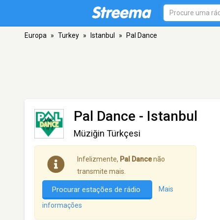
Europa
»
Turkey
»
Istanbul
»
Pal Dance
Pal Dance
- Istanbul
Müziğin Türkçesi
Infelizmente,
Pal Dance
não
transmite mais.
Procurar estações de rádio
Mais
informações