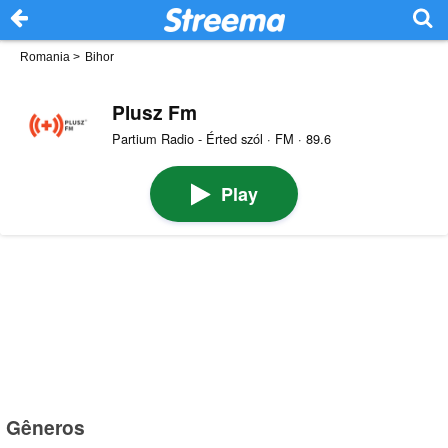
Romania
>
Bihor
Plusz Fm
Partium Radio - Érted szól · FM · 89.6
Play
Gêneros