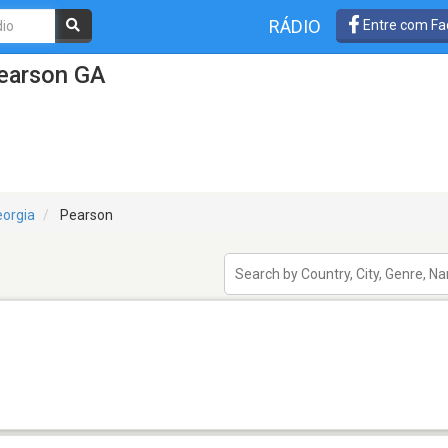
RÁDIO
Entre com Fa
earson GA
orgia
Pearson