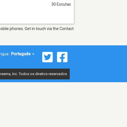
30 Escutas
bile phones. Get in touch via the Contact
íngua :
Português
reema, Inc. Todos os direitos reservados