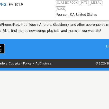
CLASSIC ROCK
HITS
METAL
WPNG
FM 101.9
ROCK
Pearson, GA
,
United States
iPhone, iPad, iPod Touch, Android, Blackberry, and other app-enabled mo
s. Also, find the top new songs, playlists, and music on our website!
L
dade
/
Copyright Policy
/
AdChoices
© 2026 St