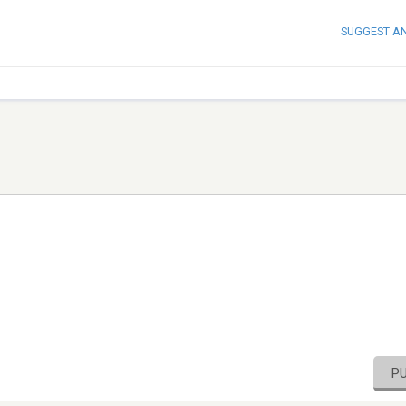
SUGGEST A
P