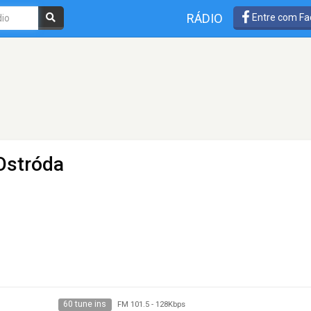
RÁDIO
Entre com Fa
Ostróda
60 tune ins
FM 101.5
-
128Kbps