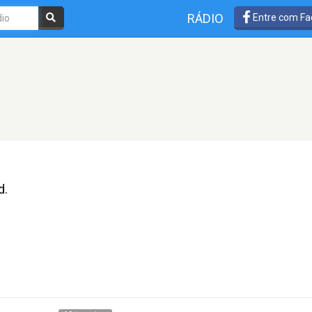
RÁDIO
Entre com Fa
d.