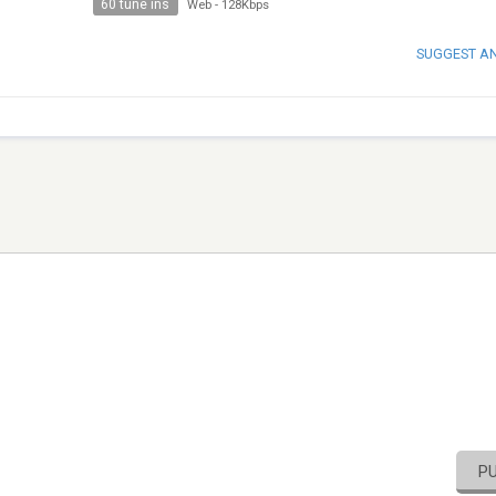
60 tune ins
Web
-
128Kbps
SUGGEST A
P