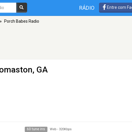
RÁDIO
Entre com Fa
»
Porch Babes Radio
homaston, GA
60 tune ins
Web
-
320Kbps