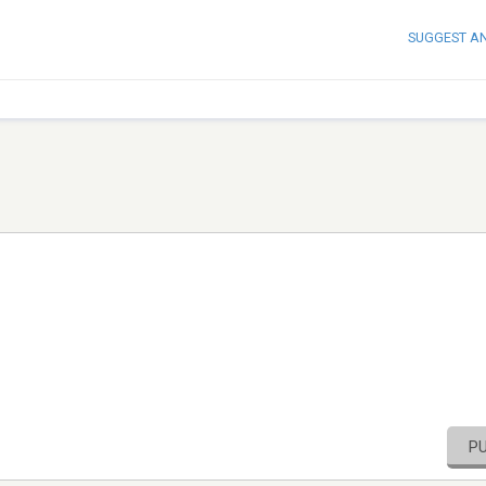
SUGGEST A
P