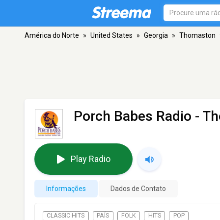
América do Norte
»
United States
»
Georgia
»
Thomaston
Porch Babes Radio
- T
Play Radio
Informações
Dados de Contato
CLASSIC HITS
PAÍS
FOLK
HITS
POP