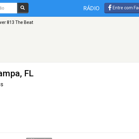
RÁDIO
Entre com Fa
er 813 The Beat
ampa, FL
ds