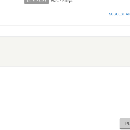
150 tune ins
Web
-
128Kbps
SUGGEST A
P