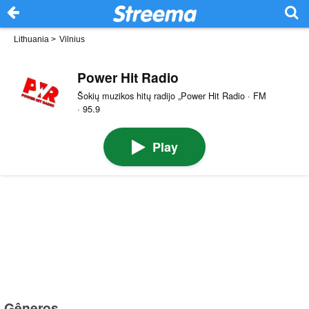
Lithuania
>
Vilnius
Power Hit Radio
Šokių muzikos hitų radijo „Power Hit Radio · FM
· 95.9
Play
Gêneros