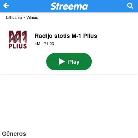
Lithuania
>
Vilnius
Radijo stotis M-1 Plius
FM · 71.03
Play
Gêneros