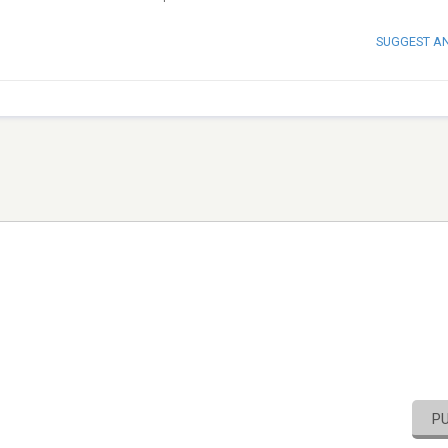
SUGGEST A
P