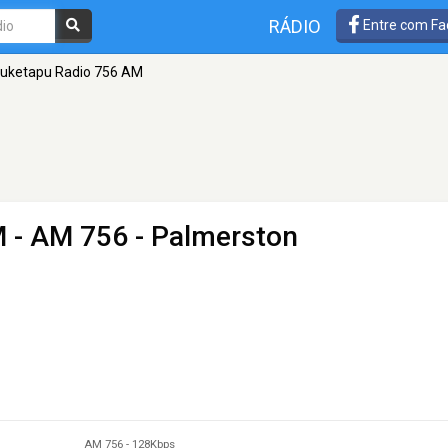
RÁDIO
Entre com Fa
uketapu Radio 756 AM
M
- AM 756 - Palmerston
AM 756
-
128Kbps