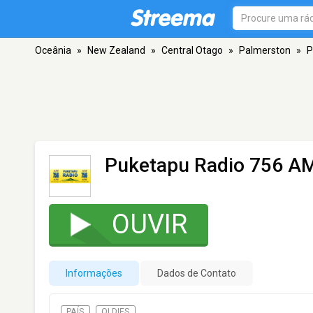
Oceânia
»
New Zealand
»
Central Otago
»
Palmerston
»
P
Puketapu Radio 756 A
OUVIR
Informações
Dados de Contato
PAÍS
OLDIES