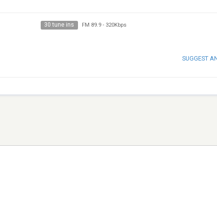
30 tune ins
FM 89.9
-
320Kbps
SUGGEST A