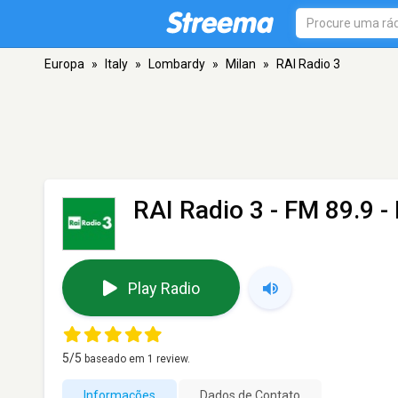
Europa
»
Italy
»
Lombardy
»
Milan
»
RAI Radio 3
RAI Radio 3
- FM 89.9 -
Play Radio
5
/5
baseado em
1
review.
Informações
Dados de Contato