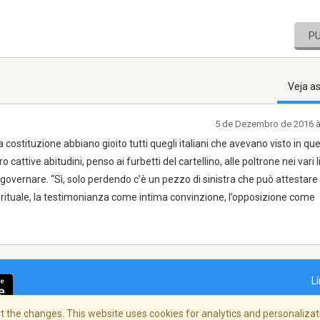
P
Veja a
5 de Dezembro de 2016 
 costituzione abbiano gioito tutti quegli italiani che avevano visto in qu
o cattive abitudini, penso ai furbetti del cartellino, alle poltrone nei vari li
ole governare. “Sì, solo perdendo c’è un pezzo di sinistra che può attestare
irituale, la testimonianza come intima convinzione, l’opposizione come
L
 the changes. This website uses cookies for analytics and personalizati