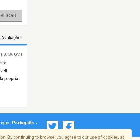
UBLICAR
s Avaliações
às 07:36 GMT
esto
velli
 la propria
íngua :
Português
on. By continuing to browse, you agree to our use of cookies, as